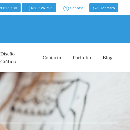
9 615 183
658 526 796
Soporte
Contacto
Diseño
Contacto
Portfolio
Blog
Gráfico