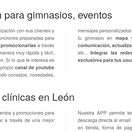
n para gimnasios, eventos
ización con sus clientes y
mensajes personalizados
funciones preparadas para
tu gimnasio en
mapa y
s
promocionarlas
a través
comunicación, actualiza
anera muy rápida y fácil,
etc...
Integrar las red
n. Si lo que te interesa es
exclusivos para tus usu
u propio
canal de youtube
endo consejos, novedades,
 clínicas en León
cuentos y promociones para
Nuestra APP permite ten
rar a través de una mejor
descarga directa al email 
en tienda, forma de pago