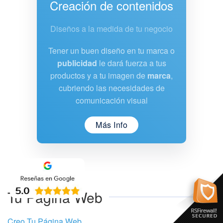
Creación de contenidos
Diseños a la medida de tu negocio
Tener un buen diseño en tu marca o
publicidad
le dará fuerza a tus
productos y a tu imagen de
marca
,
cubriendo las necesidades de
comunicación visual
Más Info
Tu Página Web
Creo Tu Página Web