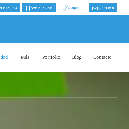
9 615 183
658 526 796
Soporte
Contacto
idad
Más
Portfolio
Blog
Contacto