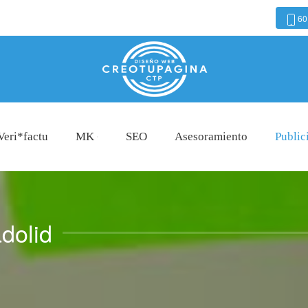
60
Veri*factu
MK
SEO
Asesoramiento
Public
adolid