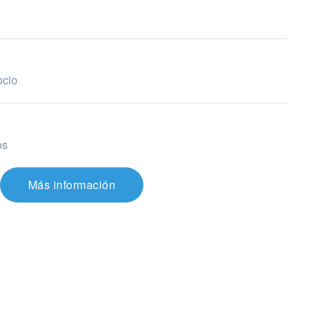
ocio
os
Más información