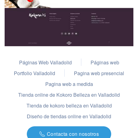
Páginas Web Valladolid
Páginas web
Portfolio Valladolid
Pagina web presencial
Pagina web a medida
Tienda online de Kokoro Belleza en Valladolid
Tienda de kokoro belleza en Valladolid
Diseño de tiendas online en Valladolid
Contacta con nosotros