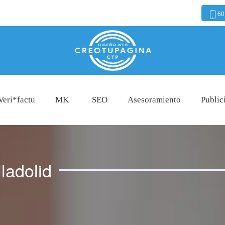
60
Veri*factu
MK
SEO
Asesoramiento
Public
ladolid