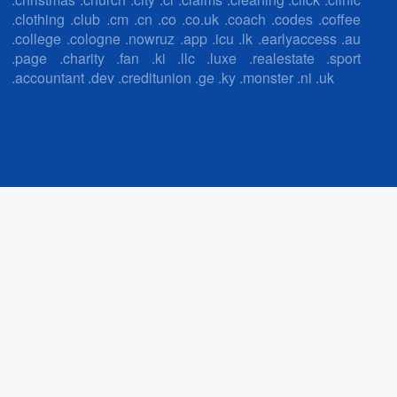
.accountant .dev .creditunion .ge .ky .monster .ni .uk