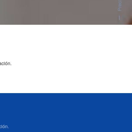
ación.
ción.