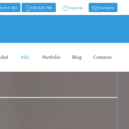
9 615 183
658 526 796
Soporte
Contacto
idad
Más
Portfolio
Blog
Contacto
Precios de dominios en Valladolid