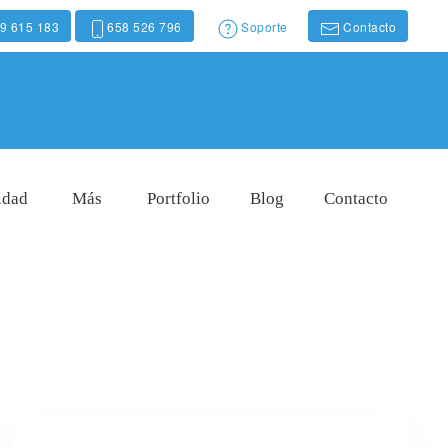
9 615 183
658 526 796
Soporte
Contacto
idad
Más
Portfolio
Blog
Contacto