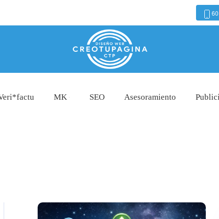
60
Veri*factu
MK
SEO
Asesoramiento
Public