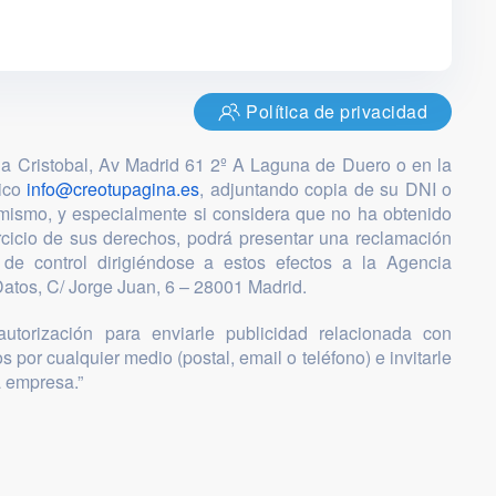
Política de privacidad
ia Cristobal, Av Madrid 61 2º A Laguna de Duero o en la
nico
info@creotupagina.es
, adjuntando copia de su DNI o
mismo, y especialmente si considera que no ha obtenido
ercicio de sus derechos, podrá presentar una reclamación
 de control dirigiéndose a estos efectos a la Agencia
atos, C/ Jorge Juan, 6 – 28001 Madrid.
utorización para enviarle publicidad relacionada con
s por cualquier medio (postal, email o teléfono) e invitarle
a empresa.”