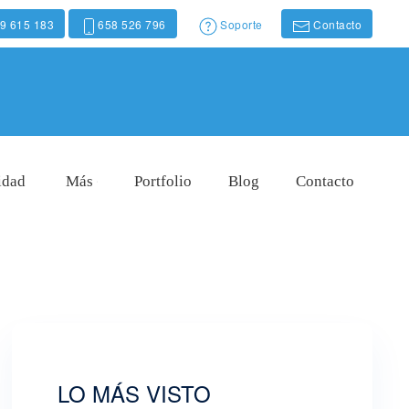
9 615 183
658 526 796
Soporte
Contacto
idad
Más
Portfolio
Blog
Contacto
LO MÁS VISTO