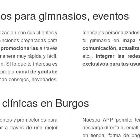
gos para gimnasios, eventos
ización con sus clientes y
mensajes personalizados
funciones preparadas para
tu gimnasio en
mapa y
s
promocionarlas
a través
comunicación, actualiza
anera muy rápida y fácil,
etc...
Integrar las red
n. Si lo que te interesa es
exclusivos para tus usu
u propio
canal de youtube
endo consejos, novedades,
 clínicas en Burgos
cuentos y promociones para
Nuestra APP permite ten
rar a través de una mejor
descarga directa al email 
en tienda, forma de pago