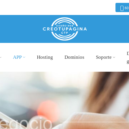
60
APP
Hosting
Dominios
Soporte
g
egocio