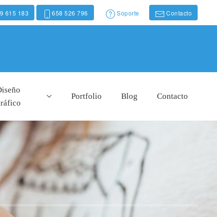
9 615 183
658 526 796
Soporte
Contacto
Diseño
Portfolio
Blog
Contacto
ráfico