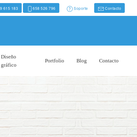
9 615 183
658 526 796
Soporte
Contacto
Diseño
Portfolio
Blog
Contacto
gráfico